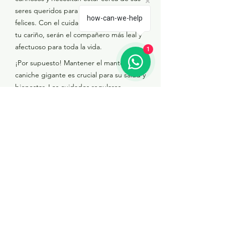
seres queridos para ser realmente
how-can-we-help
felices. Con el cuidado adecuado y todo
tu cariño, serán el compañero más leal y
afectuoso para toda la vida.
1
¡Por supuesto! Mantener el manto de tu
caniche gigante es crucial para su salud y
bienestar. Los cuidados regulares
incluyen cepillado diario para evitar
enredos y eliminar el pelo suelto.
Además, la higiene es fundamental para
prevenir problemas de piel.
Nosotros usamos productos de alta
calidad y servicios de cosmética canina
que hacen que nuestros perros estén en
optimas condiciones y tengan un manto
sano y hidratado. Siempre
recomendamos usar productos
hidratantes y naturales que aporten los